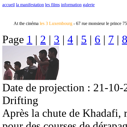
accueil
la manifestation
les films
information
galerie
At the cinéma
les 3 Luxembourg
- 67 rue monsieur le prince 7
Page
1
|
2
|
3
|
4
|
5
|
6
|
7
|
Date de projection : 21-10-
Drifting
Après la chute de Khadafi, r
pour des courses de dérapa