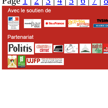
Page
1
|
2
|
3
|
4
|
5
|
6
|
7
|
CONTACT
QUI SOMMES N
>
par email
>
l'équipe