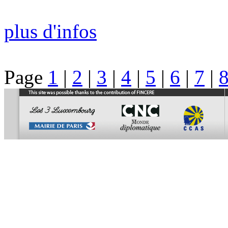
plus d'infos
Page
1
|
2
|
3
|
4
|
5
|
6
|
7
|