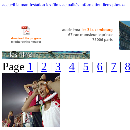
accueil
la manifestation
les films
actualités
information
liens
photos
Page
1
|
2
|
3
|
4
|
5
|
6
|
7
|